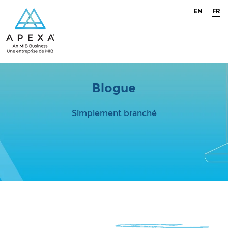
EN
FR
Blogue
Simplement branché